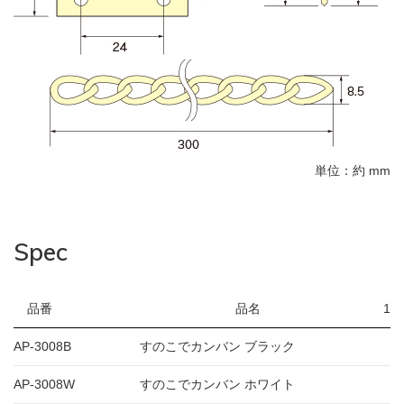
単位：約 mm
Spec
品番
品名
1
AP-3008B
すのこでカンバン ブラック
1
AP-3008W
すのこでカンバン ホワイト
1