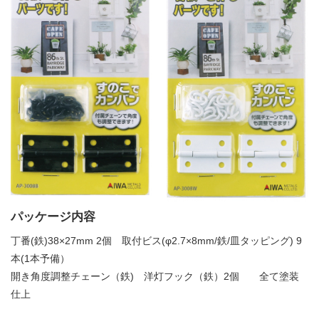
パッケージ内容
丁番(鉄)38×27mm 2個 取付ビス(φ2.7×8mm/鉄/皿タッピング) 9
本(1本予備）
開き角度調整チェーン（鉄) 洋灯フック（鉄）2個 全て塗装
仕上