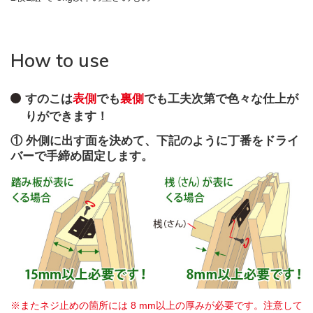
How to use
すのこは
表側
でも
裏側
でも工夫次第で色々な仕上が
りができます！
① 外側に出す面を決めて、下記のように丁番をドライ
バーで手締め固定します。
※またネジ止めの箇所には 8 mm以上の厚みが必要です。注意して