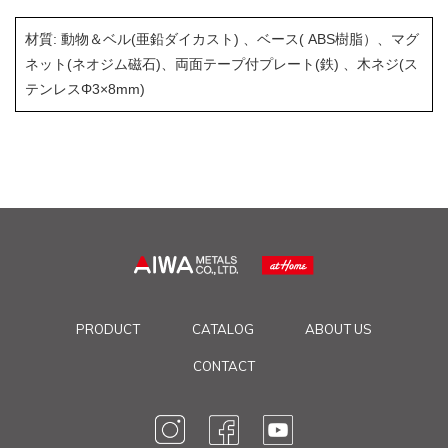
材質: 動物＆ベル(亜鉛ダイカスト) 、ベース( ABS樹脂）、マグ
ネット(ネオジム磁石)、両面テープ付プレート(鉄) 、木ネジ(ス
テンレスΦ3×8mm)
PRODUCT
CATALOG
ABOUT US
CONTACT